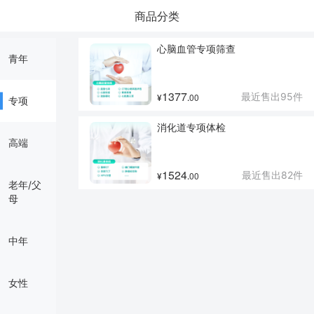
商品分类
心脑血管专项筛查
青年
1377
最近售出
95
件
00
¥
.
专项
消化道专项体检
高端
1524
最近售出
82
件
00
¥
.
老年/父
母
中年
女性