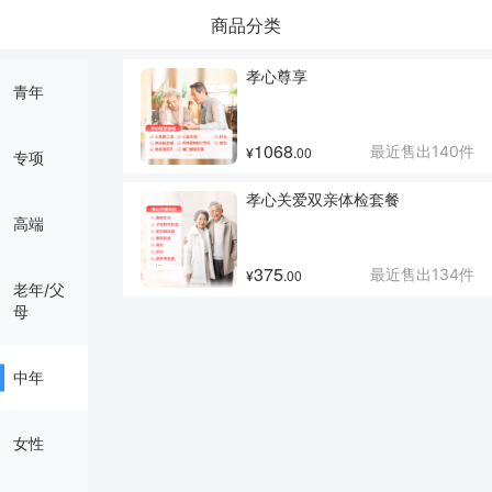
商品分类
孝心尊享
青年
1068
最近售出
140
件
00
¥
.
专项
孝心关爱双亲体检套餐
高端
375
最近售出
134
件
00
¥
.
老年/父
母
中年
女性